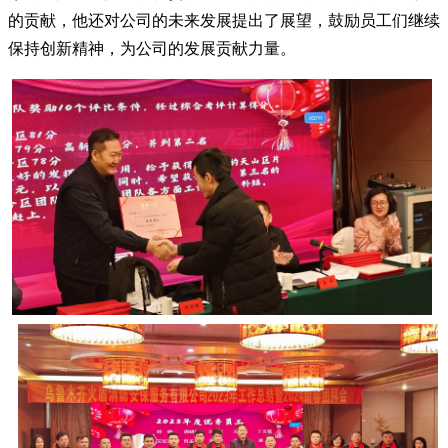
的贡献，他还对公司的未来发展提出了展望，鼓励员工们继续
保持创新精神，为公司的发展贡献力量。