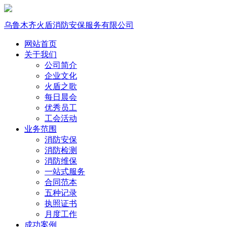
乌鲁木齐火盾消防安保服务有限公司
网站首页
关于我们
公司简介
企业文化
火盾之歌
每日晨会
优秀员工
工会活动
业务范围
消防安保
消防检测
消防维保
一站式服务
合同范本
五种记录
执照证书
月度工作
成功案例