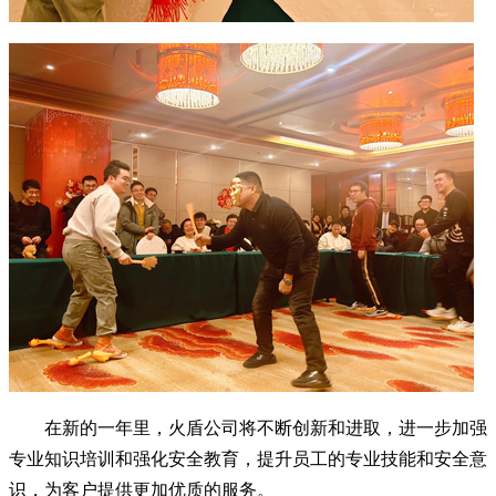
在新的一年里，火盾公司将不断创新和进取，进一步加强
专业知识培训和强化安全教育，提升员工的专业技能和安全意
识，为客户提供更加优质的服务。