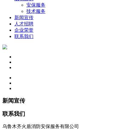
安保服务
技术服务
新闻宣传
人才招聘
企业荣誉
联系我们
新闻宣传
联系我们
乌鲁木齐火盾消防安保服务有限公司