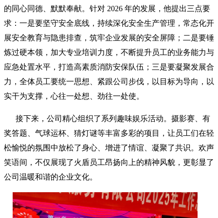
的同心同德、默默奉献。针对 2026 年的发展，他提出三点要
求：一是要坚守安全底线，持续深化安全生产管理，常态化开
展安全教育与隐患排查，筑牢企业发展的安全屏障；二是要锤
炼过硬本领，加大专业培训力度，不断提升员工的业务能力与
应急处置水平，打造高素质消防安保队伍；三是要凝聚发展合
力，全体员工要统一思想、紧跟公司步伐，以目标为导向，以
实干为支撑，心往一处想、劲往一处使。
接下来，公司精心组织了系列趣味娱乐活动。摄影赛、有
奖答题、气球运杯、猜灯谜等丰富多彩的项目，让员工们在轻
松愉悦的氛围中放松了身心、增进了情谊、凝聚了共识。欢声
笑语间，不仅展现了火盾员工昂扬向上的精神风貌，更彰显了
公司温暖和谐的企业文化。