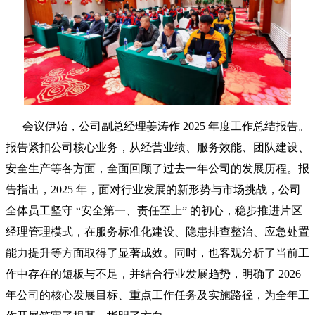
会议伊始，公司副总经理姜涛作 2025 年度工作总结报告。
报告紧扣公司核心业务，从经营业绩、服务效能、团队建设、
安全生产等各方面，全面回顾了过去一年公司的发展历程。报
告指出，2025 年，面对行业发展的新形势与市场挑战，公司
全体员工坚守 “安全第一、责任至上” 的初心，稳步推进片区
经理管理模式，在服务标准化建设、隐患排查整治、应急处置
能力提升等方面取得了显著成效。同时，也客观分析了当前工
作中存在的短板与不足，并结合行业发展趋势，明确了 2026
年公司的核心发展目标、重点工作任务及实施路径，为全年工