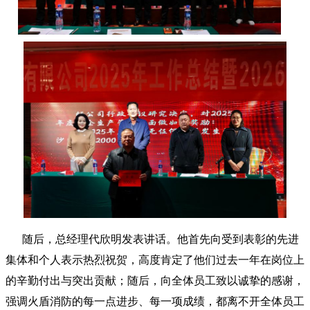
随后，总经理代欣明发表讲话。他首先向受到表彰的先进
集体和个人表示热烈祝贺，高度肯定了他们过去一年在岗位上
的辛勤付出与突出贡献；随后，向全体员工致以诚挚的感谢，
强调火盾消防的每一点进步、每一项成绩，都离不开全体员工