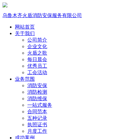
乌鲁木齐火盾消防安保服务有限公司
网站首页
关于我们
公司简介
企业文化
火盾之歌
每日晨会
优秀员工
工会活动
业务范围
消防安保
消防检测
消防维保
一站式服务
合同范本
五种记录
执照证书
月度工作
成功案例