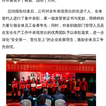
作开展筑牢了根基、指明了方向。
总结报告结束后，公司对全年表现突出的先进个人、全体
签约人进行了集中表彰，逐一颁发荣誉证书与奖励，用榜样的
力量引领全体员工奋勇争先；同时，对各职能部门管理人员及
在安全生产工作中表现突出的优秀团队予以表彰嘉奖，进一步
深化“安全第一、责任至上”的企业发展理念，激励全体员工争
先创优。